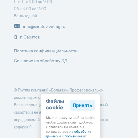
Пн-Пт: с 9.00 до 18.00
Сб: с 9.00 до 16.00
Вс: выходной
info@saratov.voltag.ru
г. Саратов
Политика конфиденциальности
Согласие на обработку ПД
© Группа компаний «Вольтаж». Профессионально
ремонтируем стартеры и генераторы с 1998 г.
Файлы
Принять
Вся информация на данном сайте носит справочный
cookie
характер и не является публичной офертой,
Мы используем файлы cookie,
определяемой положениями Статьи 437 Гражданского
чтобы cделать сайт удобнее.
Оставаясь на сайте, вы
кодекса РФ.
соглашаетесь на
обработку
данных
и с
политикой
их